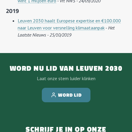
wint 1 miljoen euro
-
vrt NWS - 24/09/2020
2019
Leuven 2030 haalt Europese expertise en €100.000
naar Leuven voor versnelling klimaataanpak
-
Het
Laatste Nieuws - 25/10/2019
WORD NU LID VAN LEUVEN 2030
Laat onze stem luider klinken
WORD LID
SCHRIJF JE IN OP ONZE