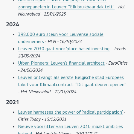
zonnepanelen in Leuven: “Elk bruikbaar dak telt”
- Het
Nieuwsblad - 23/01/2025
2024
398.000 euro steun voor Leuvense sociale
ondernemers
-
HLN - 16/10/2024
Leuven 2030 gaat voor 'place based investing'
-
Trends -
20/09/2024
Urban Pioneers: Leuven's financial architect
-
EuroCities
- 24/06/2024
Leuven ontvangt als eerste Belgische stad Europees
label voor Klimaatcontract: “Dit gaat deuren openen”
-
Het Nieuwsblad - 21/03/2024
2021
Leuven harnesses the power of 'radical participation'
-
Cities Today - 15/12/2021
Nieuwe voorzitter van Leuven 2030 maakt ambities
bekend
-
Het Laatste Nieuws - 10/12/2021