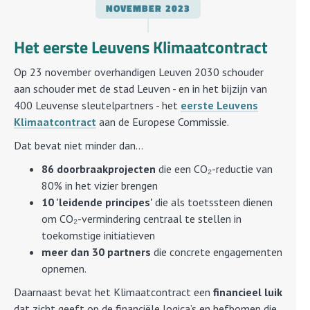
NOVEMBER
2023
Het eerste Leuvens Klimaatcontract
Op 23 november overhandigen Leuven 2030 schouder
aan schouder met de stad Leuven - en in het bijzijn van
400 Leuvense sleutelpartners - het
eerste Leuvens
Klimaatcontract
aan de Europese Commissie.
Dat bevat niet minder dan...
86 doorbraakprojecten
die een CO₂-reductie van
80% in het vizier brengen
10 'leidende principes'
die als toetssteen dienen
om CO₂-vermindering centraal te stellen in
toekomstige initiatieven
meer dan 30 partners
die concrete engagementen
opnemen.
Daarnaast bevat het Klimaatcontract een
financieel luik
dat zicht geeft op de financiële logica’s en hefbomen die