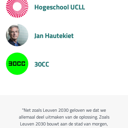
Hogeschool UCLL
Mobiel 21
Wisper
Jan Hautekiet
STUK Kunstencentrum
KlimaatContact
30CC
Voka Vlaams-Brabant
't Plukgeluk
"Net zoals Leuven 2030 geloven we dat we
allemaal deel uitmaken van de oplossing. Zoals
Leuven 2030 bouwt aan de stad van morgen,