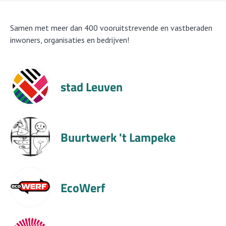
Samen met meer dan 400 vooruitstrevende en vastberaden
inwoners, organisaties en bedrijven!
stad Leuven
Sweco
Premed
Buurtwerk 't Lampeke
Materialise
SUUNTA
EcoWerf
Fluvius
Happonomy