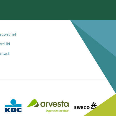
euwsbrief
rd lid
ntact