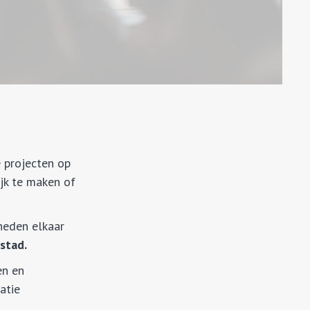
 projecten op
ijk te maken of
rheden elkaar
stad.
en en
atie