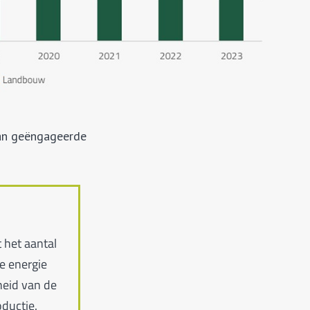
 van geëngageerde
 het aantal
e energie
heid van de
ductie.