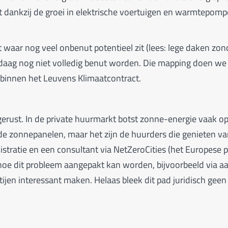
it dankzij de groei in elektrische voertuigen en warmtepomp
waar nog veel onbenut potentieel zit (lees: lege daken zon
aag nog niet volledig benut worden. Die mapping doen we
binnen het Leuvens Klimaatcontract.
rust. In de private huurmarkt botst zonne-energie vaak o
de zonnepanelen, maar het zijn de huurders die genieten va
tratie en een consultant via NetZeroCities (het Europese p
oe dit probleem aangepakt kan worden, bijvoorbeeld via a
artijen interessant maken. Helaas bleek dit pad juridisch ge