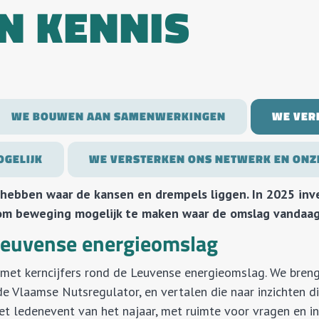
N KENNIS
WE BOUWEN AAN SAMENWERKINGEN
WE VER
OGELIJK
WE VERSTERKEN ONS NETWERK EN ONZ
p hebben waar de kansen en drempels liggen. In 2025 in
om beweging mogelijk te maken waar de omslag vandaag
 Leuvense energieomslag
j met kerncijfers rond de Leuvense energieomslag. We bren
 de Vlaamse Nutsregulator, en vertalen die naar inzichten di
t ledenevent van het najaar, met ruimte voor vragen en in