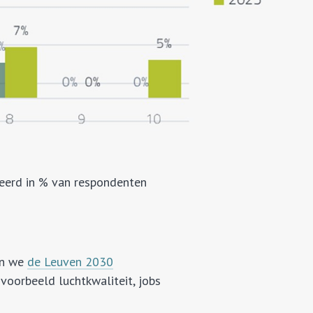
geerd in % van respondenten
en we
de Leuven 2030
jvoorbeeld luchtkwaliteit, jobs