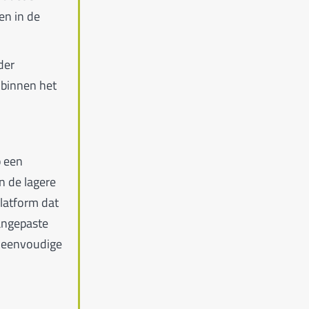
en in de
der
 binnen het
p een
n de lagere
latform dat
angepaste
en eenvoudige